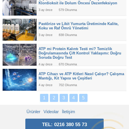
Klordioksit ile Dolum Öncesi Dezenfeksiyon
3 ay önce
579 Okunma
Pastörize ve Likit Yumurta Üretiminde Kalite,
Koku ve Raf Ömrü Yönetimi
3 ay önce
838 Okunma
ATP mi Protein Kalıntı Testi mi? Temizlik
Doğrulamasında Çift Kontrol Yaklaşımı: Doğru
Soruda Doğru Test
4 ay önce
670 Okunma
ATP Cihazı ve ATP Kitleri Nasıl Çalışır? Çalışma
Mantığı, Kit Yapısı ve Çeşitleri
4 ay önce
702 Okunma
1
2
3
4
5
Ürünler
Videolar
İletişim
TEL: 0216 380 55 73