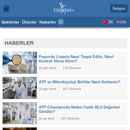
İletişim
Sektörler
Ürünler
Haberler
TR
EN
HABERLER
Peynirde Listeria Nasıl Tespit Edilir, Nasıl
Kontrol Altına Alınır?
10 gün önce
175 Okunma
ATP ve Mikrobiyoloji Birlikte Nasıl Kullanılır?
14 gün önce
157 Okunma
ATP Cihazlarında Neden Farklı RLU Değerleri
Görülür?
bir ay önce
323 Okunma