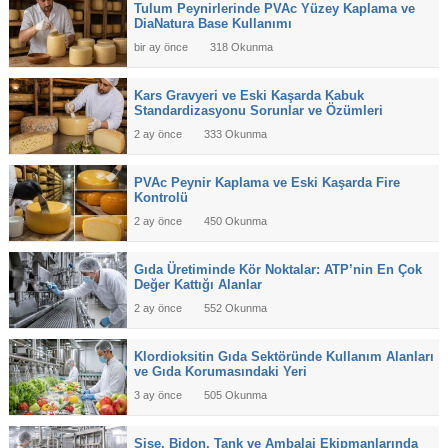
Tulum Peynirlerinde PVAc Yüzey Kaplama ve
DiaNatura Base Kullanımı
bir ay önce
318 Okunma
Kars Gravyeri ve Eski Kaşarda Kabuk
Standardizasyonu Sorunlar ve Özümleri
2 ay önce
333 Okunma
PVAc Peynir Kaplama ve Eski Kaşarda Fire
Kontrolü
2 ay önce
450 Okunma
Gıda Üretiminde Kör Noktalar: ATP’nin En Çok
Değer Kattığı Alanlar
2 ay önce
552 Okunma
Klordioksitin Gıda Sektöründe Kullanım Alanları
ve Gıda Korumasındaki Yeri
3 ay önce
505 Okunma
Şişe, Bidon, Tank ve Ambalaj Ekipmanlarında