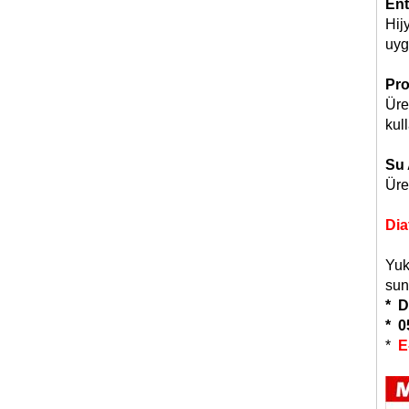
Ent
Hij
uyg
Pro
Üre
kull
Su 
Üre
Dia
Yuk
sun
* D
* 0
*
E