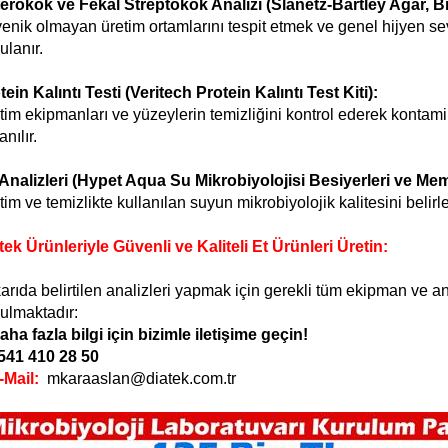
erokok ve Fekal Streptokok Analizi (Slanetz-Bartley Agar, Bi
yenik olmayan üretim ortamlarını tespit etmek ve genel hijyen se
ulanır.
tein Kalıntı Testi (Veritech Protein Kalıntı Test Kiti):
tim ekipmanları ve yüzeylerin temizliğini kontrol ederek kontami
anılır.
Analizleri (Hypet Aqua Su Mikrobiyolojisi Besiyerleri ve Me
tim ve temizlikte kullanılan suyun mikrobiyolojik kalitesini belirle
tek Ürünleriyle Güvenli ve Kaliteli Et Ürünleri Üretin:
arıda belirtilen analizleri yapmak için gerekli tüm ekipman ve ana
ulmaktadır:
aha fazla bilgi için bizimle iletişime geçin!
541 410 28 50
-Mail:
mkaraaslan@diatek.com.tr