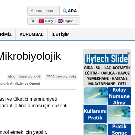
ARA
Dil
Türkçe
English
RİMİZ
KURUMSAL
İLETİŞİM
ikrobiyolojik
bir yıl önce
eklendi
2595
kez okundu
yolojik Analizler ve Önemi
ması ve tüketici memnuniyeti
garanti altına alması için düzenli
rol etmek için yapılır.