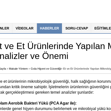
NLER
VİDEOLAR
HABERLER
SORU-CEVAP
EĞİTİMLE
t ve Et Ürünlerinde Yapılan M
nalizler ve Önemi
Sayfa
»
Makale-Yöntem
»
Gıda Hijyeni ve Güvenliği
»
Et ve Et Ürünlerinde Yapılan Mikrobi
ve et ürünlerinin mikrobiyolojik güvenliği, halk sağlığının korun
sından kritik öneme sahiptir. İşletmelerin ürünlerinin güvenliğini 
rak gerçekleştirmesi gereken temel analizler şunlardır:
lam Aerobik Bakteri Yükü (PCA Agar ile):
nlerde genel hijyen durumunu belirlemek ve mikrobiyal yükü kont