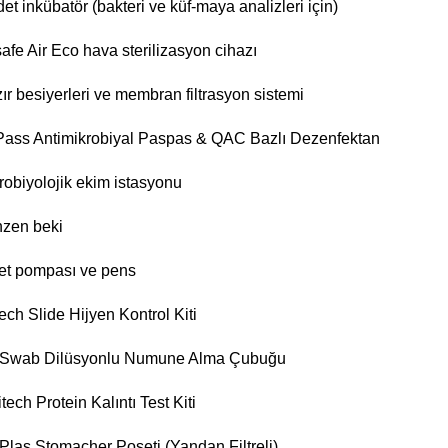
det inkübatör (bakteri ve küf-maya analizleri için)
afe Air Eco hava sterilizasyon cihazı
ır besiyerleri ve membran filtrasyon sistemi
ass Antimikrobiyal Paspas & QAC Bazlı Dezenfektan
robiyolojik ekim istasyonu
zen beki
et pompası ve pens
ech Slide Hijyen Kontrol Kiti
Swab Dilüsyonlu Numune Alma Çubuğu
itech Protein Kalıntı Test Kiti
Plas Stomacher Poşeti (Yandan Filtreli)