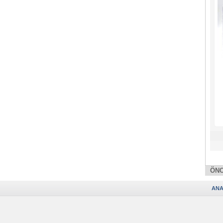
ÖNC
ANA