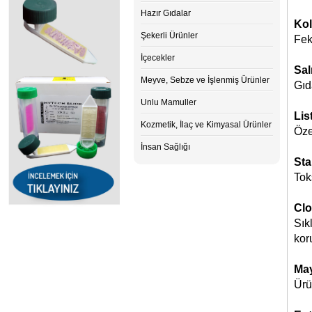
Hazır Gıdalar
Kol
Şekerli Ürünler
Fek
İçecekler
Sal
Meyve, Sebze ve İşlenmiş Ürünler
Gıd
Unlu Mamuller
Lis
Kozmetik, İlaç ve Kimyasal Ürünler
Öze
İnsan Sağlığı
Sta
Tok
Clo
Sık
kor
May
Ürü