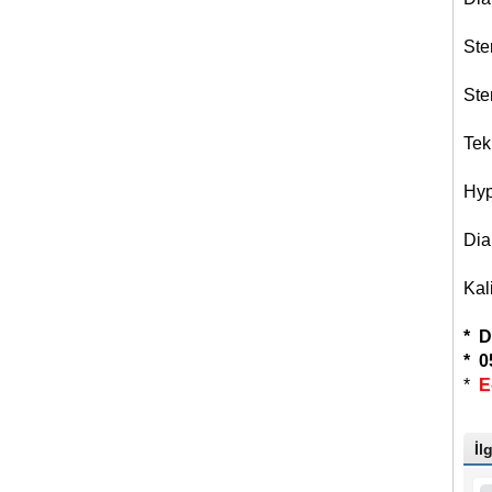
Ste
Ster
Tek
Hyp
Dia
Kal
* D
* 0
*
E
İl