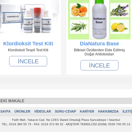
Klordioksit Test Kiti
DiaNatura Base
Klordioksit Tespit Test Kiti
Bitkisel Özütlerden Elde Edilmiş
Doğal Antioksidan
İNCELE
İNCELE
EKİ MAKALE
SAYFA
ÜRÜNLER
VİDEOLAR
SORU-CEVAP
KARİYER
HAKKIMIZDA
İLETİ
Fatih Mah. Yakacık Cad. No:129/1 Diatek Ortadağ Plaza Sancaktepe / Istanbul
TEL: 0216 380 55 73 - FAX: 0216 372 80 32 - MÜŞTERİ TEMSİLCİSİ (GSM): 0539 700 05 14