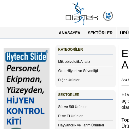
ANASAYFA
SEKTÖRLER
ÜRÜ
KATEGORİLER
E
A
Mikrobiyolojik Analiz
Gıda Hijyeni ve Güvenliği
Diğer Ürünler
Ana 
Et 
SEKTÖRLER
açı
Süt ve Süt Ürünleri
ola
Et ve Et Ürünleri
Top
Hayvancılık ve Tarım Ürünleri
Ürü