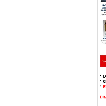
* D
* 0
*
E
Dia