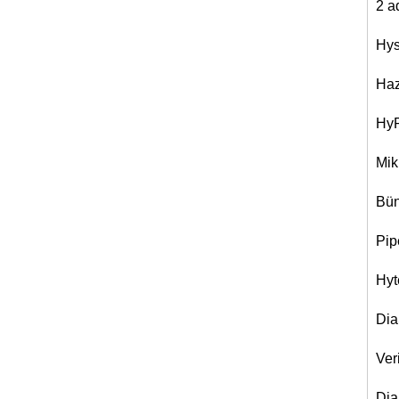
2 a
Hys
Haz
HyP
Mik
Bün
Pip
Hyt
Dia
Ver
Dia