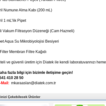
ril Numune Alma Kabı (200 mL)
il 1 mL’lik Pipet
li Vakum Filtrasyon Düzeneği (Cam Hazneli)
et Aqua Su Mikrobiyolojisi Besiyeri
Filter Membran Filtre Kağıdı
iteli ve güvenli üretim için Diatek ile kendi laboratuvarınızı hem
aha fazla bilgi için bizimle iletişime geçin!
541 410 28 50
-Mail:
mkaraaslan@diatek.com.tr
ginizi Çekebilecek Ürünler