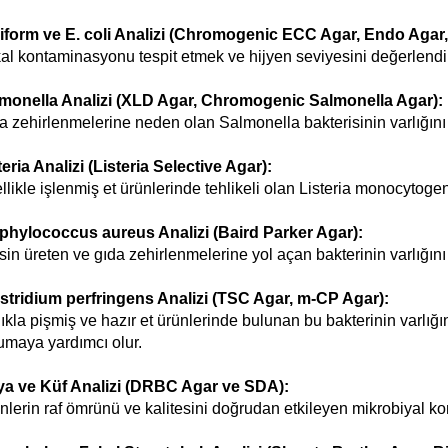
iform ve E. coli Analizi (Chromogenic ECC Agar, Endo Agar
al kontaminasyonu tespit etmek ve hijyen seviyesini değerlendir
monella Analizi (XLD Agar, Chromogenic Salmonella Agar):
a zehirlenmelerine neden olan Salmonella bakterisinin varlığını 
teria Analizi (Listeria Selective Agar):
llikle işlenmiş et ürünlerinde tehlikeli olan Listeria monocytogenes
phylococcus aureus Analizi (Baird Parker Agar):
sin üreten ve gıda zehirlenmelerine yol açan bakterinin varlığını b
stridium perfringens Analizi (TSC Agar, m-CP Agar):
lıkla pişmiş ve hazır et ürünlerinde bulunan bu bakterinin varlığını
umaya yardımcı olur.
a ve Küf Analizi (DRBC Agar ve SDA):
nlerin raf ömrünü ve kalitesini doğrudan etkileyen mikrobiyal ko