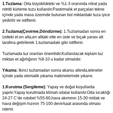
1.Tuzlama:
Orta büyüklükteki ve %1-3 oranında nitrat yada
nitritli kürleme tuzu kullanılır.Pastırmalık et parçaları tekne
içinde yada masa üzerinde bulunan bol miktardaki tuza iyice
yedirilir ve istiflenir.
2.Tuzlama(Çevirme,Döndürme):
1.Tuzlamadan sonra en
üstteki et en alta,en alttaki ette en üste ve bıçak yarası alt
tarafına getirilerek 1.tuzlamadaki gibi istiflenir.
Tuzlamada tuz oranları önemlidir.Kullanılacak toplam tuz
miktarı et ağırlığının %8-10 u kadar olmalıdır.
Yıkama:
İkinci tuzlamadan sonra akarsu altında,tekneler
içinde yada otomatik yıkama makinelerinde yıkanır.
1.Kurutma (Sergileme):
Yapay ve doğal koşullarda
yapılır.Yapay kurutmada klimalı odalar kullanılır.Oda sıcaklığı
24-27 C’de rutubet %55-60,hava akımının 15-30 m/dak ve
hava değişim hızının 75-100 devir/saat arasında olması
istenir.