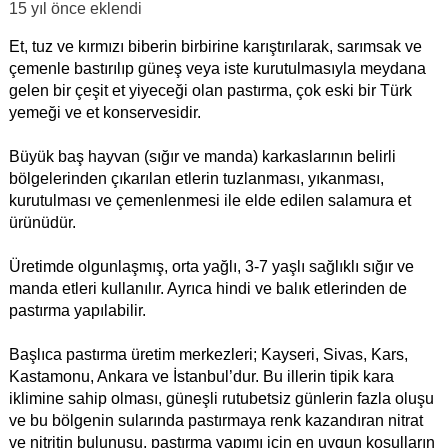
15 yıl önce
eklendi
Et, tuz ve kırmızı biberin birbirine karıştırılarak, sarımsak ve
çemenle bastırılıp güneş veya iste kurutulmasıyla meydana
gelen bir çeşit et yiyeceği olan pastırma, çok eski bir Türk
yemeği ve et konservesidir.
Büyük baş hayvan (sığır ve manda) karkaslarının belirli
bölgelerinden çıkarılan etlerin tuzlanması, yıkanması,
kurutulması ve çemenlenmesi ile elde edilen salamura et
ürünüdür.
Üretimde olgunlaşmış, orta yağlı, 3-7 yaşlı sağlıklı sığır ve
manda etleri kullanılır. Ayrıca hindi ve balık etlerinden de
pastırma yapılabilir.
Başlıca pastırma üretim merkezleri; Kayseri, Sivas, Kars,
Kastamonu, Ankara ve İstanbul’dur. Bu illerin tipik kara
iklimine sahip olması, güneşli rutubetsiz günlerin fazla oluşu
ve bu bölgenin sularında pastırmaya renk kazandıran nitrat
ve nitritin bulunuşu, pastırma yapımı için en uygun koşulların