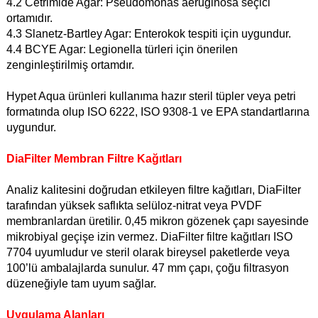
4.2 Cetrimide Agar: Pseudomonas aeruginosa seçici
ortamıdır.
4.3 Slanetz-Bartley Agar: Enterokok tespiti için uygundur.
4.4 BCYE Agar: Legionella türleri için önerilen
zenginleştirilmiş ortamdır.
Hypet Aqua ürünleri kullanıma hazır steril tüpler veya petri
formatında olup ISO 6222, ISO 9308-1 ve EPA standartlarına
uygundur.
DiaFilter Membran Filtre Kağıtları
Analiz kalitesini doğrudan etkileyen filtre kağıtları, DiaFilter
tarafından yüksek saflıkta selüloz-nitrat veya PVDF
membranlardan üretilir. 0,45 mikron gözenek çapı sayesinde
mikrobiyal geçişe izin vermez. DiaFilter filtre kağıtları ISO
7704 uyumludur ve steril olarak bireysel paketlerde veya
100’lü ambalajlarda sunulur. 47 mm çapı, çoğu filtrasyon
düzeneğiyle tam uyum sağlar.
Uygulama Alanları