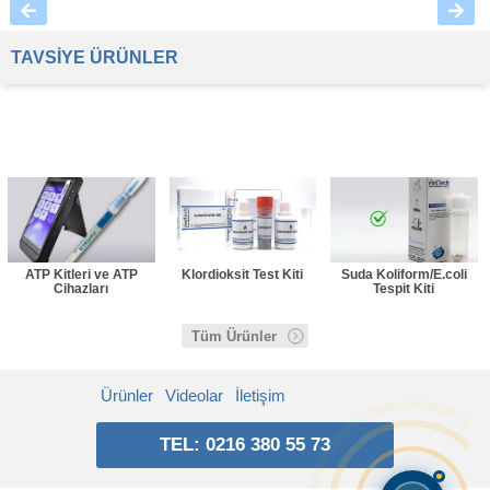
TAVSİYE ÜRÜNLER
ATP Kitleri ve ATP
Klordioksit Test Kiti
Suda Koliform/E.coli
Cihazları
Tespit Kiti
Tüm Ürünler
Ürünler
Videolar
İletişim
TEL: 0216 380 55 73