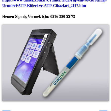
https://www.diatek.com.tr/Urunler/Gida-Hijyeni-ve-Guvenligi-
Urunleri/ATP-Kitleri-ve-ATP-Cihazlari_2117.htm
Hemen Sipariş Vermek için: 0216 380 55 73