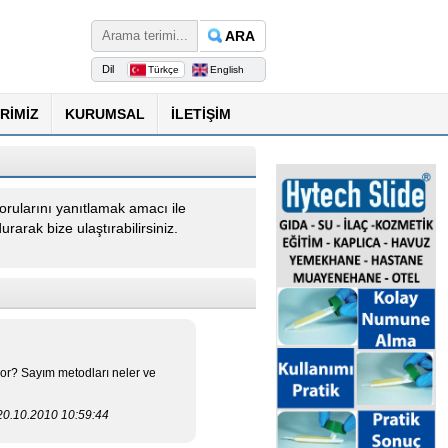
ARA
Dil
Türkçe
English
RİMİZ
KURUMSAL
İLETİŞİM
 sorularını yanıtlamak amacı ile
arak bize ulaştırabilirsiniz.
yor? Sayım metodları neler ve
20.10.2010 10:59:44