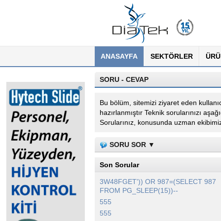
ANASAYFA
SEKTÖRLER
ÜRÜ
SORU - CEVAP
Bu bölüm, sitemizi ziyaret eden kullanıcı
hazırlanmıştır Teknik sorularınızı aşa
Sorularınız, konusunda uzman ekibimiz 
SORU SOR ▼
Son Sorular
3W48FGET')) OR 987=(SELECT 987
FROM PG_SLEEP(15))--
555
555