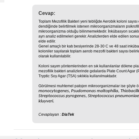
Cevap:
Toplam Mezofilik Bakteri yeni tebliğde Aerobik koloni sayısı
dendiğinde belirtilmek istenen mikroorganizmaların psikrofilik
mikroorganizma olduğu bilinmemektedir. İnkübasyon sıcaklıkla
ayrı analiz edilmeleri gerekir. Analizlerden elde edilen sonu
elde edilir.
Genel amaçlı bir katı besiyerinde 28-30 C ve 48 saat inküba
koloniler sayılarak toplam aerob mezofil bakteri sayısı belirl
olarak kullanılabilir.
Koloni sayım yöntemlerinden en sık kullanılanlar dökme pla
mezofilik bakteri analizlerinde gıdalarda Plate Count Agar (
Tryptic Soy Agar (TSA) sıklıkla kullanılmaktadır.
Görülmesi muhtemel patojen mikroorganizmalar ise şöyle örn
monocytogenes, Psudomonas maltophilia, Thiobacillu
Streptococcus pyrogenes, Streptococcus pneumoniae, 
kluyveri.
Cevaplayan :
DiaTek