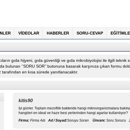
NLER
VİDEOLAR
HABERLER
SORU-CEVAP
EĞİTİMLE
ların gıda hijyeni, gıda güvenliği ve gıda mikrobiyolojisi ile ilgili teknik
ğıda bulunan ‘’SORU SOR’’ butonuna basarak karşınıza çıkan formu doldur
tarafından en kısa sürede yanıtlanacaktır.
kitis90
İyi günler. Toplam mezofilik bakteride hangi mikroorganizmalara bakılı
hangileri en ideal ve hazır besi yerlerinden hangi agarlar kullanılıyor?
Firma:
Firma Adı
Ad / Soyad:
Soruyu Soran
Ünvanı:
Soru Sorucu