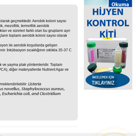
 olarak geçmektedir. Aerobik koloni sayısı
, mezofilik, termofilik aerobik
rı ve süreleri farklı olan bu grupların ayrı
çların toplamı aerobik koloni sayısı olarak
syon ile aerobik koşullarda gelişen
enir. İnkübasyon sıcaklığının sıklıkla 35-37 C
k ve yayma plak yöntemleridir. Toplam
PCA), diğer materyallerde Nutrient Agar ve
eklendirilebilir:
Listeria
s novellus, Staphylococcus aureus,
Escherichia coli, and Clostridium